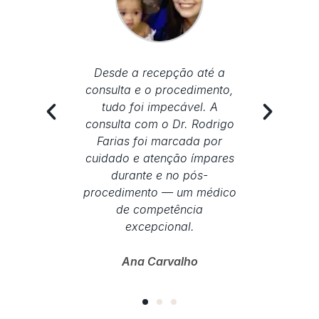
 até a
Tive um excelente
Muito b
dimento,
atendimento,desde a
excel
el. A
marcação da consulta
muito 
 Rodrigo
.Recomendo p todos.Fiz
muit
da por
hoje o procedimento e estou
pront
 ímpares
muito bem.Gratidão a Deus
m
pós-
q me encaminhou p
m médico
Dr.Rodrigo Farias,um
cia
médico atencioso e
.
competente.
ho
Maria Rizonete