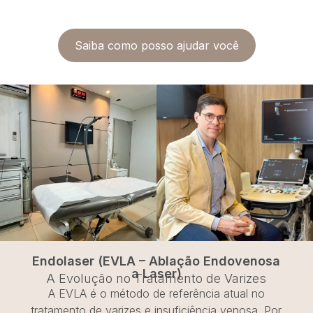
Saiba como posso ajudar você
Endolaser (EVLA – Ablação Endovenosa
a Laser)
A Evolução no Tratamento de Varizes
A EVLA é o método de referência atual no
tratamento de varizes e insuficiência venosa. Por